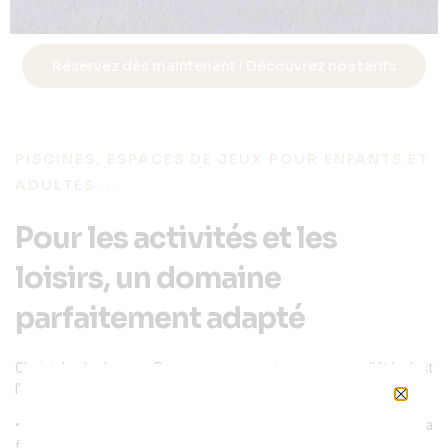
Réservez dès maintenant ! Découvrez nos tarifs
PISCINES, ESPACES DE JEUX POUR ENFANTS ET
ADULTES ...
Pour les activités et les
loisirs, un domaine
parfaitement adapté
Choisir les Lodges en Provence pour venir en vacances l
’
été, c
’
est
l
’
assurance
:
•
D
’
un séjour
très
ensoleillé
en Provence
pour satisfaire toute la
famille