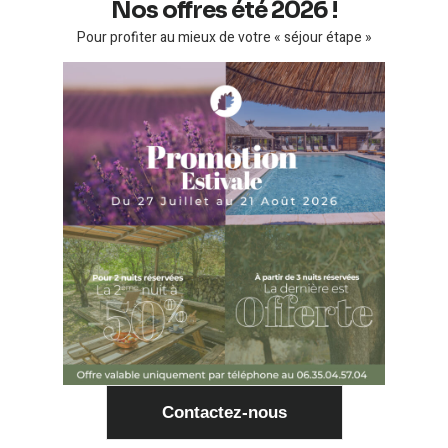
Nos offres été 2026 !
Culturelles
Pour profiter au mieux de votre « séjour étape »
Chateau de Grignan
Tour de Chamaret
Musée archéologique du Pègue
Abbaye d'Aiguebelle
Château de Simiane
Chapelle des pénitents blancs
Musée du cartonnage et de l'imprimerie à Valréas
Atelier Musée de la soie à Taulignan
Musée de la Truffe et du vin. Entrée gratuite
L'histoire des templiers de Richerenches
Contactez-nous