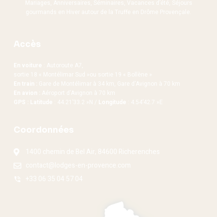
Mariages, Anniversaires, Séminaires, Vacances d’été, Séjours
gourmands en Hiver autour de la Truffe en Drôme Provençale.
Accès
En voiture
: Autoroute A7,
sortie 18 « Montélimar Sud »ou sortie 19 « Bollène »
En train :
Gare de Montélimar à 34 km, Gare d’Avignon à 70 km
En avion :
Aéroport d’Avignon à 70 km
GPS : Latitude
: 44.21’33.2 »N /
Longitude
: 4.54’42.7 »E
Coordonnées
1400 chemin de Bel Air, 84600 Richerenches
contact@lodges-en-provence.com
+33 06 35 04 57 04