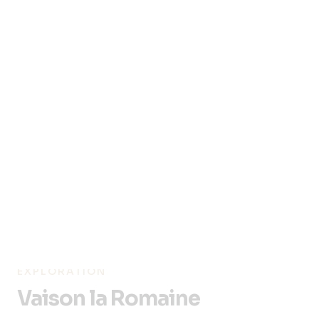
Un massif qui plaira aux plus sportifs et également en famille
d’entre vous avec une multitude d’activités disponibles sur
place. La beauté naturelle de ce lieu tout proche des Lodges en
Provence !
EXPLORATION
Vaison la Romaine