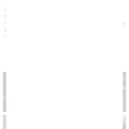
• Votre cérémonie laïque
si vous le souhaitez, que vous pourrez
organiser sur le ponton et la plage au bord de la piscine ou dans le
parc
• Pour vous simplifier et vous faciliter, nous vous soumettrons
gracieusement une liste de prestataires
, que nous
recommandons, qui vous sera très utile !
Contactez-nous
C.G.V Groupes