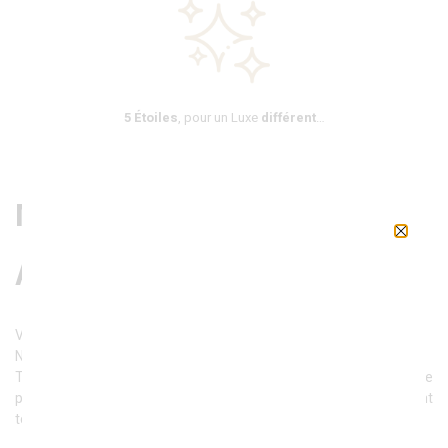
5 Étoiles
, pour un Luxe
différent
…
Mariage
Anniversaire
Vous vous apprêtez à vivre le plus beau moment de votre vie…
N
ous
allons le réaliser
ensemble
!
T
ous les week-ends
nous organisons des
fêtes
privées
avec une
prestation
« sur mesure » en
écoutant et en
nous adaptant
totalement à nos mariés
!