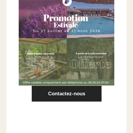
Entre Vaison la Romaine et Grignan,
au cœur de la Provence …
Mariages, Anniversaires, Séminaires, Vacances d’été, Séjours
gourmands en Hiver autour de la Truffe en Drôme Provençale.
Accès
En voiture
: Autoroute A7,
sortie 18 « Montélimar Sud »ou sortie 19 « Bollène »
En train :
Gare de Montélimar à 34 km, Gare d’Avignon à 70 km
En avion :
Aéroport d’Avignon à 70 km
GPS : Latitude
: 44.21’33.2 »N /
Longitude
: 4.54’42.7 »E
Contactez-nous
Coordonnées
1400 chemin de Bel Air, 84600 Richerenches
contact@lodges-en-provence.com