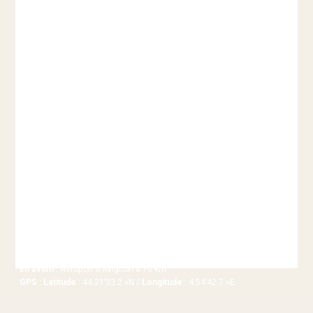
Entre Vaison la Romaine et Grignan,
au cœur de la Provence …
Mariages, Anniversaires, Séminaires, Vacances d’été, Séjours
gourmands en Hiver autour de la Truffe en Drôme Provençale.
Accès
En voiture
: Autoroute A7,
sortie 18 « Montélimar Sud »ou sortie 19 « Bollène »
En train :
Gare de Montélimar à 34 km, Gare d’Avignon à 70 km
En avion :
Aéroport d’Avignon à 70 km
GPS : Latitude
: 44.21’33.2 »N /
Longitude
: 4.54’42.7 »E