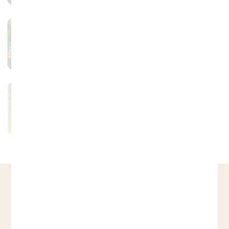
Nouvel an 2025 – 2026
25 juin 2025
Aucun commentaire
La Dolce Vita 2025
3 avril 2025
Aucun commentaire